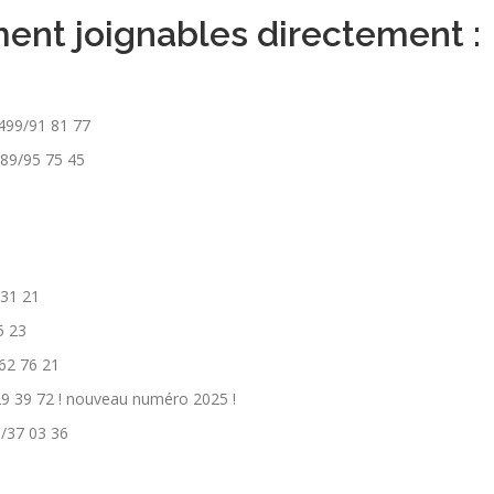
nt joignables directement :
0499/91 81 77
489/95 75 45
 31 21
5 23
62 76 21
9 39 72 ! nouveau numéro 2025 !
5/37 03 36