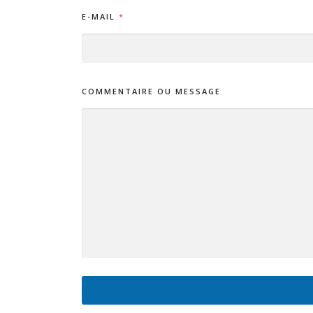
*
E-MAIL
*
O
U
N
O
M
COMMENTAIRE OU MESSAGE