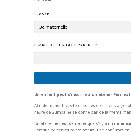
S
E
CLASSE
*
E-MAIL DE CONTACT PARENT
*
Un enfant peut s’inscrire à un atelier Fern’e
Afin de mener l’activité dans des conditions agréab
heure de Zumba ne se donne pas de la même maniè
Un atelier ne peut démarrer que s’il y a un
minimum
Lorsque ce minimum est atteint, une confirmation 