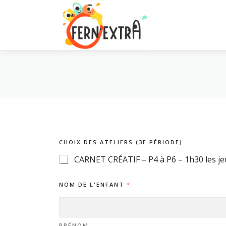
Aller
au
contenu
CHOIX DES ATELIERS (3E PÉRIODE)
CARNET CRÉATIF – P4 à P6 – 1h30 les je
D
NOM DE L'ENFANT
*
E
C
L
A
S
PRÉNOM