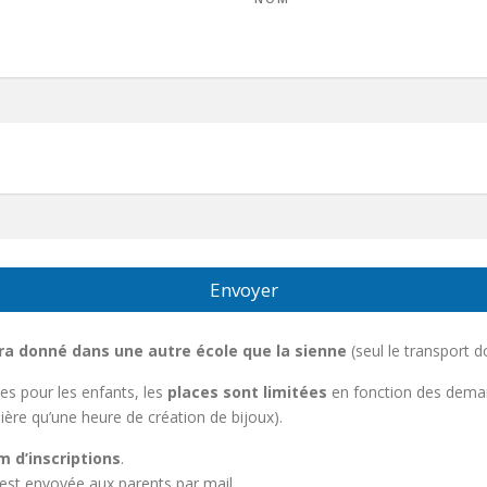
Envoyer
xtra donné dans une autre école que la sienne
(seul le transport d
les pour les enfants, les
places sont limitées
en fonction des deman
re qu’une heure de création de bijoux).
 d’inscriptions
.
est envoyée aux parents par mail.